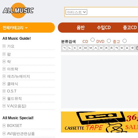
All Music Guide!
분류검색
CD
DVD
중고
가요
팝
락
아트락
재즈/뉴에이지
클래식
O.S.T
월드뮤직
V.A(모음집)
All Music Special!
BOXSET
AV/음반관련상품