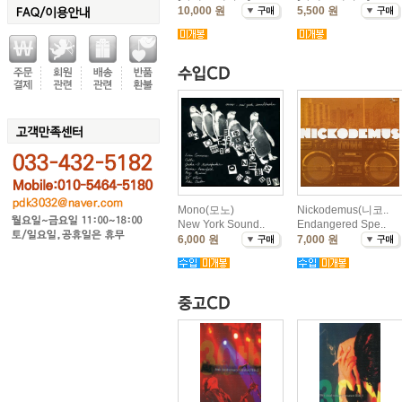
10,000 원
5,500 원
Mono(모노)
Nickodemus(니코..
New York Sound..
Endangered Spe..
6,000 원
7,000 원