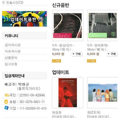
친필사인CD
공지게시판
V.A - 윤상/강수..
V.A - 정태춘/한..
Story / 憶 억 / ..
Story / 樂 락 / ..
자유게시판
6,000 원
6,000 원
상품문의
입고요청
박정현
젠(Z.E.N)
[카세트 테이프] ..
[카세트 테이프] ..